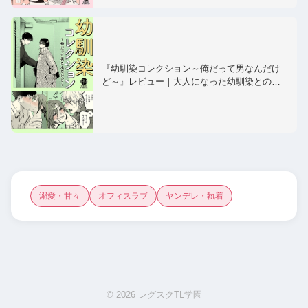
『幼馴染コレクション～俺だって男なんだけ
ど～』レビュー｜大人になった幼馴染との…
溺愛・甘々
オフィスラブ
ヤンデレ・執着
© 2026 レグスクTL学園